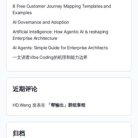
8 Free Customer Journey Mapping Templates and
Examples
AI Governance and Adoption
Artificial Intelligence: How Agentic AI is reshaping
Enterprise Architecture
AI Agents: Simple Guide for Enterprise Architects
一文讲透Vibe Coding的机理和能力边界
近期评论
HD.Wang
发表在
「帮输出」群组章程
归档