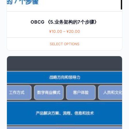
page
OBCG 《5.业务架构的7个步骤》
¥
10.00
–
¥
20.00
SELECT OPTIONS
This
product
has
multiple
variants.
The
options
may
be