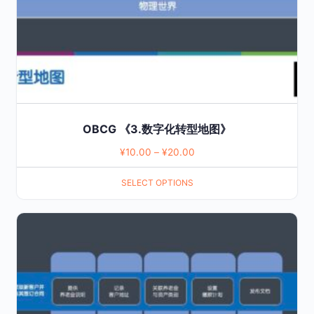
chosen
on
the
product
page
OBCG 《3.数字化转型地图》
¥
10.00
–
¥
20.00
SELECT OPTIONS
This
product
has
multiple
variants.