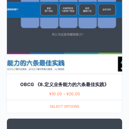
The
options
may
be
chosen
on
the
product
page
OBCG 《8.定义业务能力的六条最佳实践》
¥
10.00
–
¥
20.00
SELECT OPTIONS
This