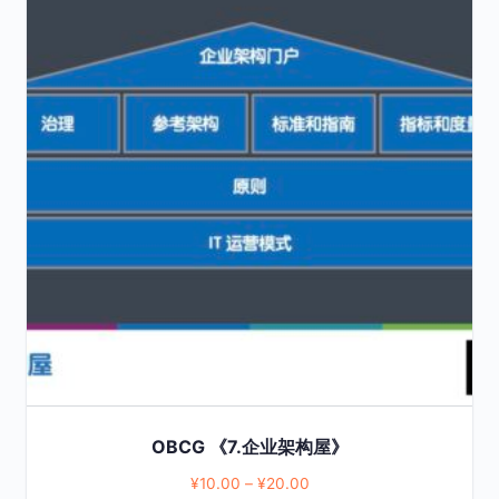
product
has
multiple
variants.
The
options
may
be
chosen
on
the
product
page
OBCG 《7.企业架构屋》
¥
10.00
–
¥
20.00