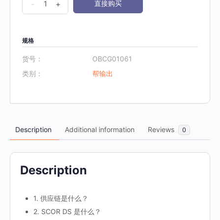
-
+
直接购买
使
用
SCOR
规格
的
货号：
OBCG01061
供
类别：
帮输出
应
链
管
理
Description
Additional information
Reviews
0
简
介》
数
Description
量
1. 供应链是什么？
2. SCOR DS 是什么？