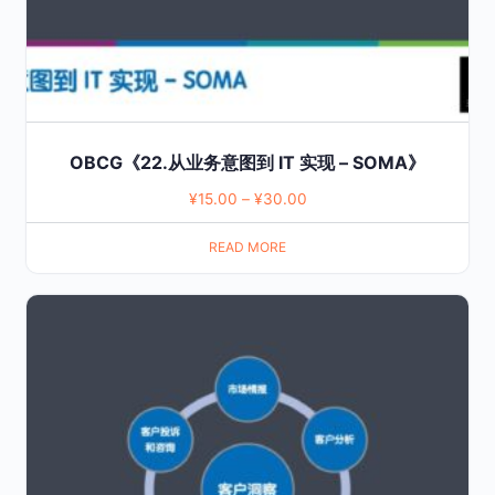
OBCG《22.从业务意图到 IT 实现 – SOMA》
¥
15.00
–
¥
30.00
READ MORE
This
product
has
multiple
variants.
The
options