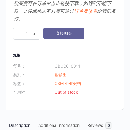
购买后可在订单中点击链接下载，如遇到不能下
载、文件或格式不对等可通过
订单反馈表
给我们反
馈。
OBCG《11.
-
+
直接购买
可
执
行
规格
业
货号：
OBCG010011
务
类别：
帮输出
架
标签：
CBM
,
企业架构
构
可用性:
Out of stock
方
法
-
IBM》
数
Description
Additional information
Reviews
0