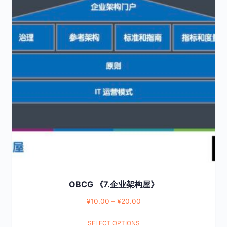
multiple
variants.
The
options
may
be
chosen
on
the
product
page
OBCG 《7.企业架构屋》
¥
10.00
–
¥
20.00
SELECT OPTIONS