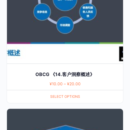
may
be
chosen
on
the
product
page
OBCG 《14.客户洞察概述》
¥
10.00
–
¥
20.00
SELECT OPTIONS
This
product
has