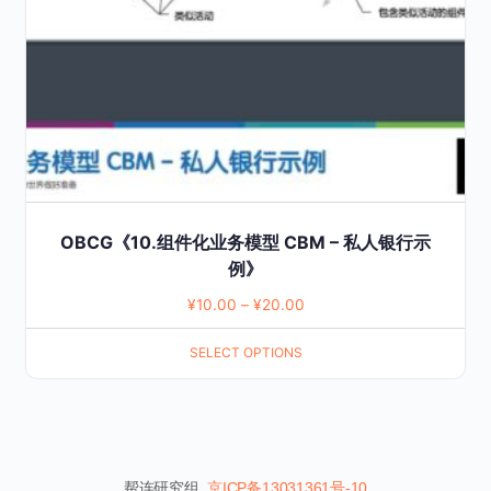
be
chosen
on
the
product
page
OBCG《10.组件化业务模型 CBM – 私人银行示
例》
¥
10.00
–
¥
20.00
SELECT OPTIONS
帮连研究组
京ICP备13031361号-10