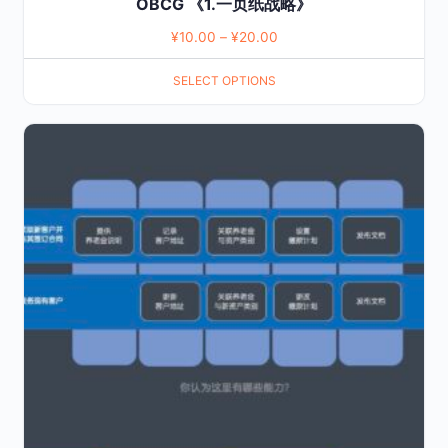
OBCG 《1.一页纸战略》
¥
10.00
–
¥
20.00
SELECT OPTIONS
This
product
has
multiple
variants.
The
options
may
be
chosen
on
the