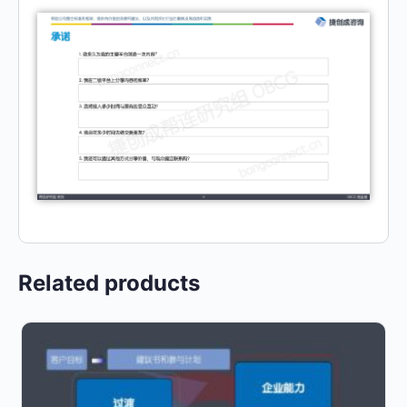
Related products
This
product
has
multiple