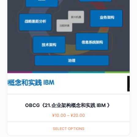
variants.
The
options
may
be
chosen
on
the
product
page
OBCG《21.企业架构概念和实践 IBM 》
¥
10.00
–
¥
20.00
SELECT OPTIONS