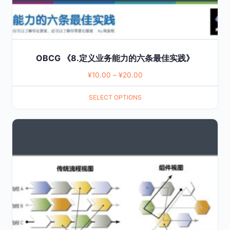
product
page
OBCG 《8.定义业务能力的六条最佳实践》
¥
10.00
–
¥
20.00
SELECT OPTIONS
This
product
has
multiple
variants.
The
options
may