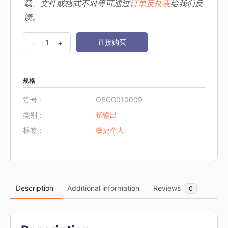
载、文件或格式不对等可通过
订单反馈表
给我们反
馈。
OBCG
-
+
直接购买
《9.
个
人
规格
品
货号：
OBCG010009
牌
类别：
帮输出
5C
标签：
敏捷个人
蓝
图》
数
量
Description
Additional information
Reviews
0