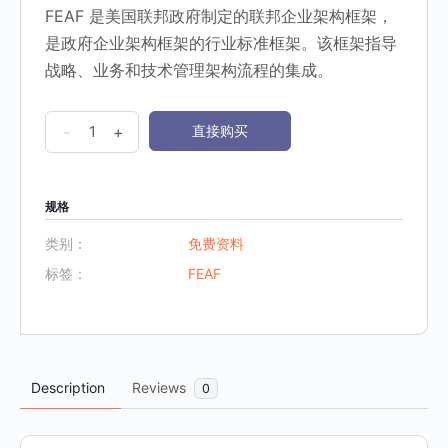
FEAF 是美国联邦政府制定的联邦企业架构框架，
是政府企业架构框架的行业标准框架。该框架指导
战略、业务和技术管理架构流程的集成。
1.
-
+
直接购买
联
邦
企
规格
业
类别：
免费资料
架
标签：
FEAF
构
FEAF
v2.0
数
Description
Reviews
0
量