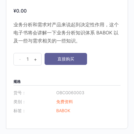
¥
0.00
业务分析和需求对产品来说起到决定性作用，这个
电子书将会讲解一下业务分析知识体系
BABOK
以
及一些与需求相关的一些知识。
3.
-
+
直接购买
业
务
分
规格
析
货号：
OBCG060003
与
类别：
免费资料
需
标签：
BABOK
求
2010
数