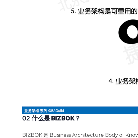
02
什么是 BIZBOK？
BIZBOK 是 Business Architecture B