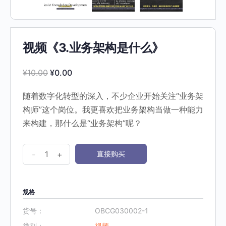
视频《3.业务架构是什么》
Original
Current
¥
10.00
¥
0.00
price
price
随着数字化转型的深入，不少企业开始关注“业务架
was:
is:
构师”这个岗位。我更喜欢把业务架构当做一种能力
¥10.00.
¥0.00.
来构建，那什么是“业务架构”呢？
视
-
+
直接购买
频
《3.
业
规格
务
货号：
OBCG030002-1
架
类别：
视频