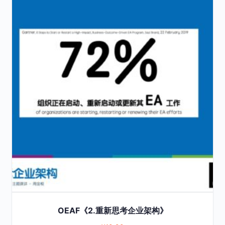
product
has
multiple
variants.
The
options
may
be
chosen
on
the
product
page
OEAF《2.重新思考企业架构》