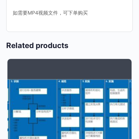
如需要MP4视频文件，可下单购买
Related products
This
product
has
multiple
variants.
The
options
may
be
chosen