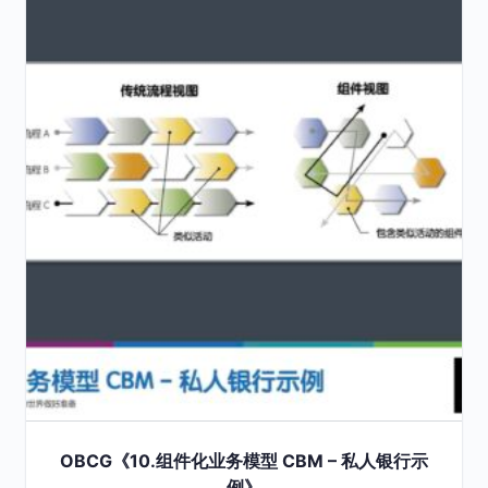
product
has
multiple
variants.
The
options
may
be
chosen
on
the
product
page
OBCG《10.组件化业务模型 CBM – 私人银行示
例》