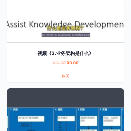
视频《3.业务架构是什么》
Original
Current
¥
10.00
¥
0.00
price
price
购买
was:
is:
¥10.00.
¥0.00.
This
product
has
multiple
variants.