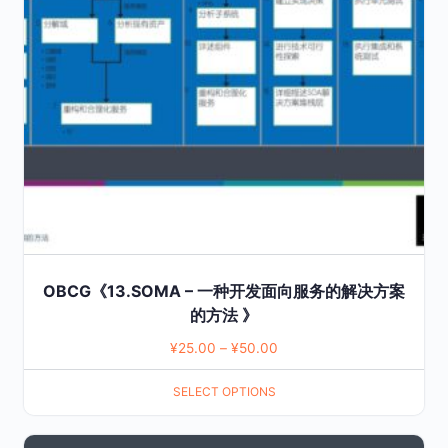
The
options
may
be
chosen
on
the
product
page
OBCG《13.SOMA – 一种开发面向服务的解决方案
的方法 》
¥
25.00
–
¥
50.00
SELECT OPTIONS
This