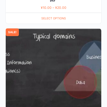
¥
10.00
–
¥
20.00
SELECT OPTIONS
SALE!