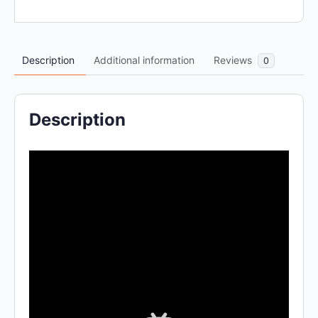
-
数
字
Description
Additional information
Reviews
0
化
设
计》
Description
数
量