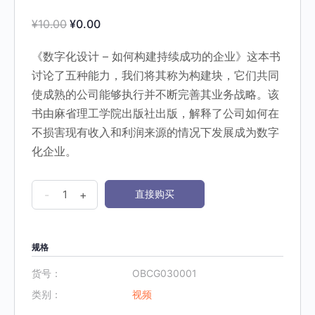
Original
Current
¥
10.00
¥
0.00
price
price
《数字化设计 – 如何构建持续成功的企业》这本书
was:
is:
讨论了五种能力，我们将其称为构建块，它们共同
¥10.00.
¥0.00.
使成熟的公司能够执行并不断完善其业务战略。该
书由麻省理工学院出版社出版，解释了公司如何在
不损害现有收入和利润来源的情况下发展成为数字
化企业。
视
-
+
直接购买
频
《1.
书
规格
籍
货号：
OBCG030001
推
类别：
视频
荐