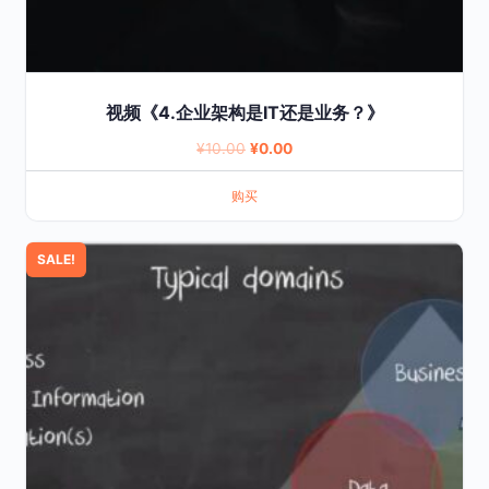
视频《4.企业架构是IT还是业务？》
Original
Current
¥
10.00
¥
0.00
price
price
购买
was:
is:
¥10.00.
¥0.00.
SALE!