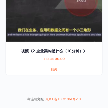
视频《2.企业架构是什么（10分钟）》
Original
Current
¥
10.00
¥
0.00
price
price
购买
was:
is:
¥10.00.
¥0.00.
帮连研究组
京ICP备13031361号-10