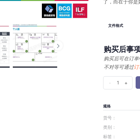
了，而在于你是
文件格式
购买后事
购买后可在订单
不对等可通过
订
OBCG
-
+
《12.
个
人
规格
进
货号：
化》
类别：
数
标签：
量