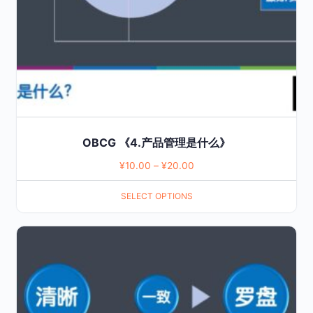
chosen
on
the
product
page
OBCG 《4.产品管理是什么》
¥
10.00
–
¥
20.00
SELECT OPTIONS
This
product
has
multiple
variants.