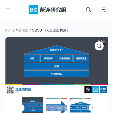
Home
/
帮输出
/ OBCG 《7.企业架构屋》