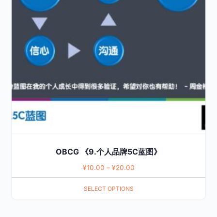
The
options
may
be
chosen
on
the
product
page
OBCG 《9.个人品牌5C蓝图》
¥
10.00
–
¥
20.00
SELECT OPTIONS