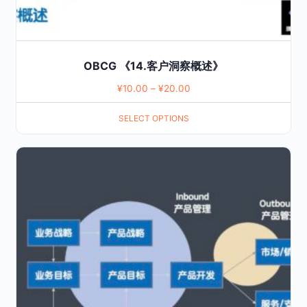
page
OBCG 《14.客户洞察概述》
¥
10.00
–
¥
20.00
SELECT OPTIONS
This
product
has
multiple
variants.
The
options
may
be