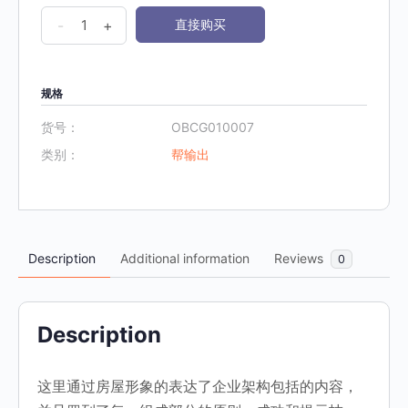
OBCG
-
+
直接购买
《7.
企
业
规格
架
货号：
OBCG010007
构
类别：
帮输出
屋》
数
量
Description
Additional information
Reviews
0
Description
这里通过房屋形象的表达了企业架构包括的内容，