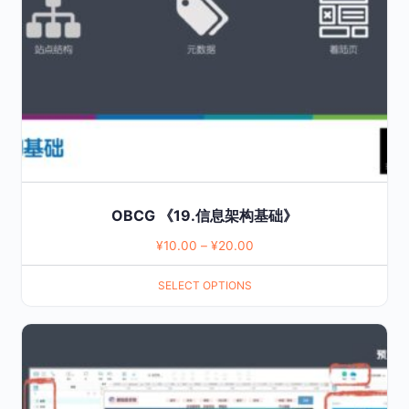
be
chosen
on
the
product
page
OBCG 《19.信息架构基础》
¥
10.00
–
¥
20.00
SELECT OPTIONS
This
product
has