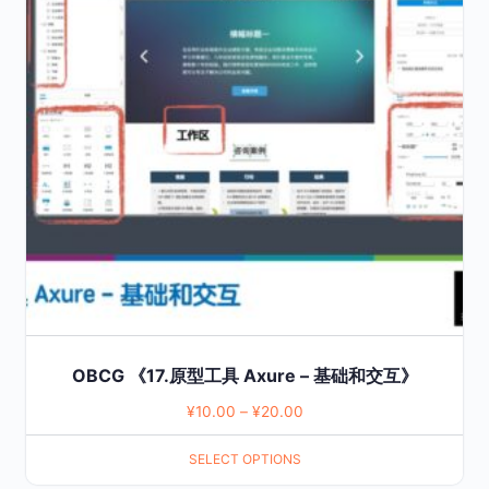
multiple
variants.
The
options
may
be
chosen
on
the
product
page
OBCG 《17.原型工具 Axure – 基础和交互》
¥
10.00
–
¥
20.00
SELECT OPTIONS