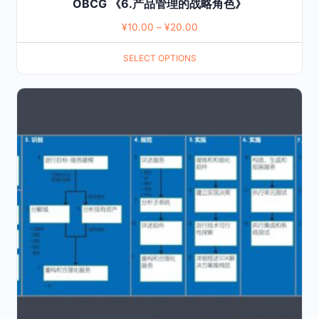
OBCG 《6.产品管理的战略角色》
¥
10.00
–
¥
20.00
SELECT OPTIONS
This
product
has
multiple
variants.
The
options
may
be
chosen
on
the