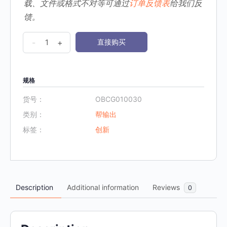
载、文件或格式不对等可通过
订单反馈表
给我们反
馈。
OBCG
-
+
直接购买
《30.SCAMPER
奔
驰
规格
法》
货号：
OBCG010030
数
类别：
帮输出
量
标签：
创新
Description
Additional information
Reviews
0