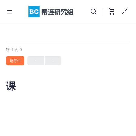
课 1
的 0
进行中
课