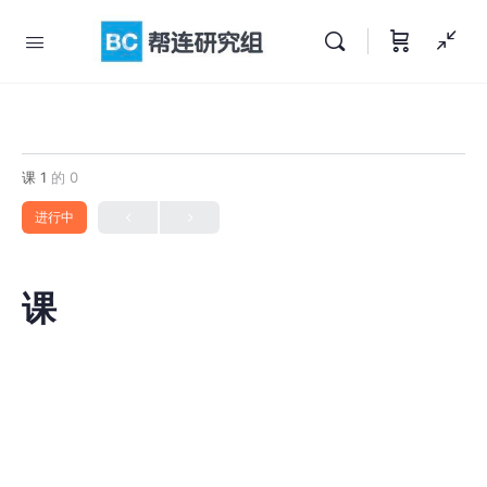
课 1
的 0
进行中
课