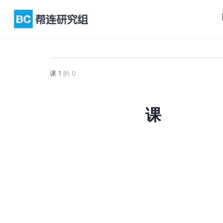
课 1
的 0
课