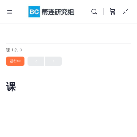
课 1
的 0
进行中
课